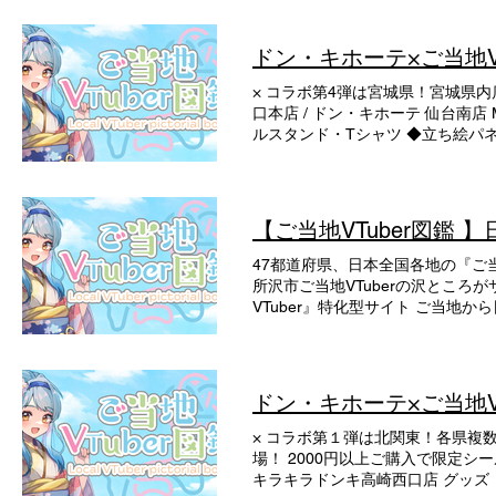
ドン・キホーテ×ご当地VT
× コラボ第4弾は宮城県！宮城県内
口本店 / ドン・キホーテ 仙台南
ルスタンド・Tシャツ ◆立ち絵パネ
大萩キタ 第１弾はコチラ➤ 第２弾
【ご当地VTuber図鑑 】
47都道府県、日本全国各地の『ご当
所沢市ご当地VTuberの沢ところ
VTuber』特化型サイト ご当地か
VTuberとはYouTube上で、2D 
様々なジャンルで活動しており、そ
呼びます❀ サイトに掲載されている
通して お気に入りのご当地VTube
ドン・キホーテ×ご当地VT
地VTuber 沢ところ 掲載総数27
四国地方 九州・沖縄地方 地方名
× コラボ第１弾は北関東！各県複
検索 北海道・東北地方 北海道(12)➤ 青
場！ 2000円以上ご購入で限定
(6)➤ 滋賀(4)➤ 京都(3)➤ 大阪(7)
キラキラドンキ高崎西口店 グッズ：オ
(12)➤ 千葉(9)➤ 東京(9)➤ 神奈川