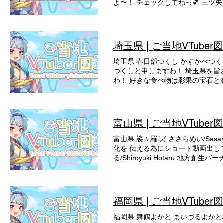
よ〜！ チェックしてねっ💕 三ツ矢 
目の広島弁からたまにではあるが仁義
あ/Mea Yumesaki ＼ ア
旅とカメラが大好物💕 地元広島
ぃ/torinopii 広島のウクレ
埼玉県 | ご当地VTuber
ている。しっかりしてたりポカしたり
出身の85歳。 後期高齢者VTub
埼玉県 春日部つくし かすかべつくし/
出。テレビや新聞等多数の メディア
つくしと申しますわ！ 埼玉県を
ン/Ren Rijyo 広島とカープを
わ！ 好きな食べ物は彩果の宝石と
🎰と酒🍺広島とカープの魅力を
ち/Fukaya Eiichi いやん
回遊びにきんちゃいや！ ツマミ つま
この俺が深谷市の魅力を発信していく
みならいのねずみ。 写真撮影が趣
航空発祥の地からTakeOff!!
トリはアイボウ。 タマ たま/Tam
VTuberと、旅行が大好きな 『ご当地V
富山県 | ご当地VTuber
ルでミステリアスだけどちょ っと
地方創生バーチャルタレントグループ
と/Toto 広島発けもの系VTub
する者に祝福をもたらす。 ハニワ
富山県 裟々羅 冥 ささらめい/Sas
多くのアニメを見ており語りだす と
きはな / Natsuki Hana 
化を 伝える為にショート動画出して
系VTuberグループ あにむずの
小学生の娘＆姪もVtuber✨ 癒
る/Shiroyuki Hotaru 地
肪を持つ。 趣味は食べることと寝るこ
ね！ はなえ Hanae 埼玉県出身
ーツ が大好きです。富山の良さを
ー。 謎めいたひよこ。 リーダーのツ
ばあちゃん」 1期生。 テレビや新
フ。 竜乃エナジー りゅうのえなじー/
の系VTuberグループ あにむず
晴 はなのいろは/Hanano I
Vsingerだよ！ 三度の飯より
も… 趣味はゲームでよく発狂している
ラと歌で埼玉をPR中✨ 埼玉要素
ず/Kaio Imizu 富山県射水市
福岡県 | ご当地VTuber
ん！🍋 広島テレビ所属、バー
な/soranone elina 埼玉県
KurisuMaron バーチャル年齢３
信！
のおもしろいお店の紹介や イベン
ム、企画などの配信や お出かけ動
福岡県 舞鶴よかと まいづるよかと/
かぜなぎこあ/KazenagiKo