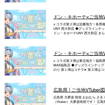
絵パネル登場！ 2000円以上ご
(1)➤ 香川(5)➤ 愛媛(4)➤ 高知(4)
対象店舗：キラキラドンキトナリエ宇都
(4)➤ 静岡(16)➤ 愛知(15)➤ 九州
るりは 茨城県 餅々さくら 茨城県
(3)➤ 沖縄(3)➤ オリジナル曲Rele
先着でプレゼント！ 茨城県内複数
ドン・キホーテ×ご当地VT
宮城県コラボ企画開催 2026.6.25
Tシャツ / 缶バッチ / アクスタ
ン・キホーテ×ご当地VTuber図鑑
× コラボ第２弾は近畿地方！各県複
ュータ専門学校コラボ 2025.9.19
UNY 西大和店 ◆グッズラインナ
ノ・マガジン７月号 47都道府県代表
ドン・キホーテUNY 西大和店 き
北関東コラボ企画開催 2025.5.12
ーテ水口店 MEGAドン・キホーテ
しい地方経済・生活環境創生本部事務
缶バッチ・アクリルスタンド・Tシャ
2025.1.1 書籍「ご当地VTuber
鹿店 MEGAドン・キホーテUNY
地VTuberオリジナルソング 第１弾公
アクリルスタンド・Tシャツ 和歌山
ドン・キホーテ×ご当地VT
コラボライブ開催 2024.2.17 「VT
ン・キホーテ和歌山次郎丸店 ME
ャ企画開催 2023.9.17 るるぶ×
インナップ 缶バッチ・アクリルス
× コラボ第３弾は東北地方！福島県
「VTubermode」連載2弾 2023.
MAX福島店 ◆グッズラインナップ
ご当地VTuber図鑑 コラボ企業
のり 第１弾はコチラ➤ 第２弾はコ
企業・自治体様多数ご協力頂いて
広島県 | ご当地VTuber
広島県 大夢楽 咲煌 おおむら さき /
（Vtuber）大夢楽咲煌です！ 