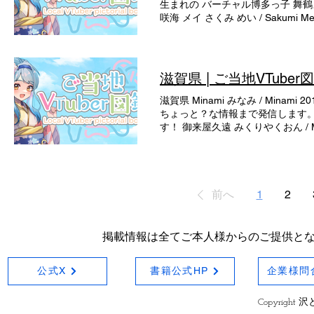
生まれの バーチャル博多っ子 舞
みたと健康動画を投稿し 埼玉県
咲海 メイ さくみ めい / Saku
Me-puru 秩父は豊かな自然と歴
ンドロイド！ クリエイターとして
父での体験や観光プランなどを紹介
きじたまかえし/kijitama ka
ときね / Suzukaze Tok
でVRを使ったバーチャル広報をしていま
Vtuberです！ 川越の魅力を
ム協会公式 公式キャラクター！合
滋賀県 | ご当地VTuber
ります！ 彩河たまよ さいかわ たまよ
福岡＆インディーゲームの魅力を たく
グルメや観光などの情報発信から
たね！ ピンクの猫はすいとーお？ 
滋賀県 Minami みなみ / Min
に遊ぼう🎵 みんな会いに来てね
めるけん。 あなたのことばーりすいとー
ちょっと？な情報まで発信します。作
とどけ！ マカロンのVTuber
す！ 御来屋久遠 みくりやくおん /
も！ビターで大人な姿も合わせてぜひ会
前の女じゃ～！ 滋賀県よいとこ一度は琵
を発信中！ ご当地VTuber滝夜
さん！こんにちなっす～🍆🌱 甲
子ふくめん Hakatabendans
見したり、教えてもらったりして、
ねかたもも/HanekataMomo
Akki Kotaro 滋賀県甲賀市
Vtuber。 代々伝わる秘宝を見
どで、甲賀と忍者に関する情報発
前へ
1
2
る/Syurakuni Mairu 
をwebでもリアルでもご案内して
るです！ 福岡の魅力やクリエイティブな
動終了※ 福岡ソフトバンクホークス
掲載情報は全てご本人様からのご提供と
力を 届ける活動をしています☆ うみ
了※ 福岡ソフトバンクホークス V
盛り 上げていくばーーい！ 配信遊
公式X
書籍公式HP
企業様問
Copyright 沢と